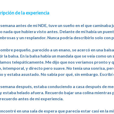
ripción de la experiencia
semana antes de mi NDE, tuve un sueño en el que caminaba junt
 nada que hubiera visto antes. Delante de mí había un puente.
brosas y un resplandor. Nunca podría describirlo solo con p
ombre pequeño, parecido a un enano, se acercó en una balsa 
gir la balsa. En la balsa había un mandala que se veía como un
amos telepáticamente. Me dijo que nos veríamos pronto y qu
o, intemporal, y directo pero suave. No tenía una sonrisa, pe
o y estaba asustado. No sabía por qué, sin embargo. Escribí e
semana después, estaba conduciendo a casa después de med
 y estaba helado afuera. Recuerdo bajar una colina mientras p
recuerdo antes de mi experiencia.
ncontré en una sala de espera que parecía estar casi en la mit