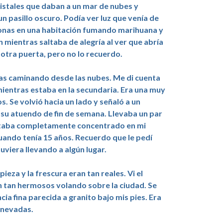
ristales que daban a un mar de nubes y
 pasillo oscuro. Podía ver luz que venía de
rsonas en una habitación fumando marihuana y
n mientras saltaba de alegría al ver que abría
 otra puerta, pero no lo recuerdo.
nas caminando desde las nubes. Me di cuenta
mientras estaba en la secundaria. Era una muy
 Se volvió hacia un lado y señaló a un
 su atuendo de fin de semana. Llevaba un par
 estaba completamente concentrado en mi
cuando tenía 15 años. Recuerdo que le pedí
viera llevando a algún lugar.
ieza y la frescura eran tan reales. Vi el
n tan hermosos volando sobre la ciudad. Se
cia fina parecida a granito bajo mis pies. Era
 nevadas.