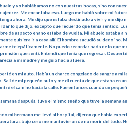
buelo y yo hablábamos no con nuestras bocas, sino con nue
r ajedrez. Me encantaba eso. Luego me habló sobre mi futuro e
tengo ahora. Me dijo que estaba destinado a vivir y me dij
rdar lo que dijo, excepto que recuerdo que tenía sentido. Lu
re de aspecto enano estaba de vuelta. Mi abuelo estaba a mi
mente quisiera ir a casa allí. El hombre sacudió su dedo 'no'. 
arme telepáticamente. No puedo recordar nada de lo que me d
rensión que sentí. Entendí que tenía que regresar. Desperté
arecía a mi madre y me guió hacia afuera.
erté en mi auto. Había un charco congelado de sangre a mi l
o. Salí de mi pequeño auto y me di cuenta de que estaba en un
ntré el camino hacia la calle. Fue entonces cuando un peque
semana después, tuve el mismo sueño que tuve la semana ant
do mi hermano me llevó al hospital, dijeron que había expe
eraturas bajo cero me mantuvieron de no morir del todo. N