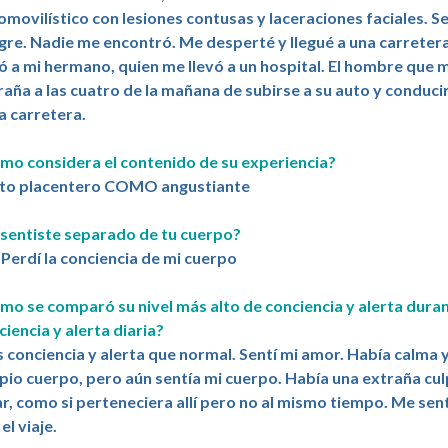
omovilístico con lesiones contusas y laceraciones faciales. S
gre. Nadie me encontró. Me desperté y llegué a una carrete
vó a mi hermano, quien me llevó a un hospital. El hombre que 
raña a las cuatro de la mañana de subirse a su auto y conduci
la carretera.
mo considera el contenido de su experiencia?
to placentero COMO angustiante
 sentiste separado de tu cuerpo?
 Perdí la conciencia de mi cuerpo
mo se comparó su nivel más alto de conciencia y alerta durant
ciencia y alerta diaria?
 conciencia y alerta que normal. Sentí mi amor. Había calma y
pio cuerpo, pero aún sentía mi cuerpo. Había una extraña cu
ar, como si perteneciera allí pero no al mismo tiempo. Me se
el viaje.