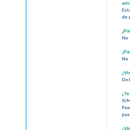
ant
Est
de 
¿Pa
No
¿Pa
No
¿Vi
De 
¿Te
Sí 
Pue
pus
¿Vi