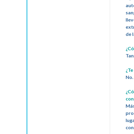
aut
san
lle
ext
de 
¿Có
Tan
¿Te
No.
¿Có
con
Más
pro
lug
con 