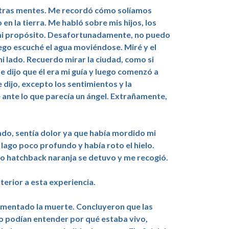
stras mentes. Me recordó cómo solíamos
n la tierra. Me habló sobre mis hijos, los
o mi propósito. Desafortunadamente, no puedo
ego escuché el agua moviéndose. Miré y el
 lado. Recuerdo mirar la ciudad, como si
Me dijo que él era mi guía y luego comenzó a
ijo, excepto los sentimientos y la
 ante lo que parecía un ángel. Extrañamente,
ado, sentía dolor ya que había mordido mi
 lago poco profundo y había roto el hielo.
ño hatchback naranja se detuvo y me recogió.
erior a esta experiencia.
rimentado la muerte. Concluyeron que las
o podían entender por qué estaba vivo,