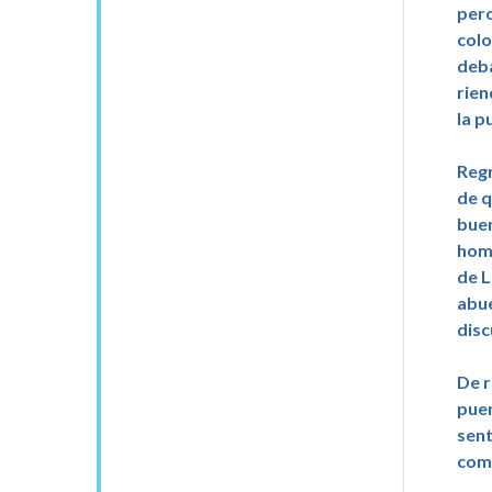
pero
colo
deba
rien
la p
Regr
de q
buen
homb
de L
abue
disc
De r
puen
sent
como