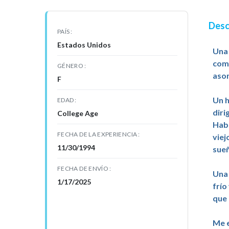
Desc
PAÍS
Estados Unidos
Una 
como
GÉNERO
asom
F
Un h
EDAD
diri
College Age
Habl
FECHA DE LA EXPERIENCIA
viej
11/30/1994
sueñ
FECHA DE ENVÍO
Una 
1/17/2025
frío
que 
Me e