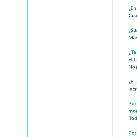
¿En
Cua
¿Su
Más
¿Te
El 
No 
¿Er
Inc
Por
mom
Tod
Por