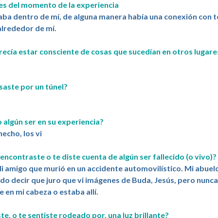
es del momento de la experiencia
aba dentro de mí, de alguna manera había una conexión con to
alrededor de mí.
recía estar consciente de cosas que sucedían en otros lugare
saste por un túnel?
o algún ser en su experiencia?
hecho, los vi
 encontraste o te diste cuenta de algún ser fallecido (o vivo)?
Mi amigo que murió en un accidente automovilístico. Mi abuel
do decir que juro que vi imágenes de Buda, Jesús, pero nunc
e en mi cabeza o estaba allí.
ste, o te sentiste rodeado por, una luz brillante?