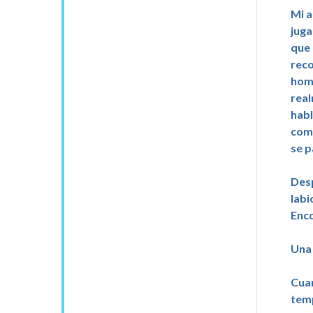
Mi a
juga
que 
reco
homb
real
habl
comp
se p
Desp
labi
Enco
Una 
Cuan
temp