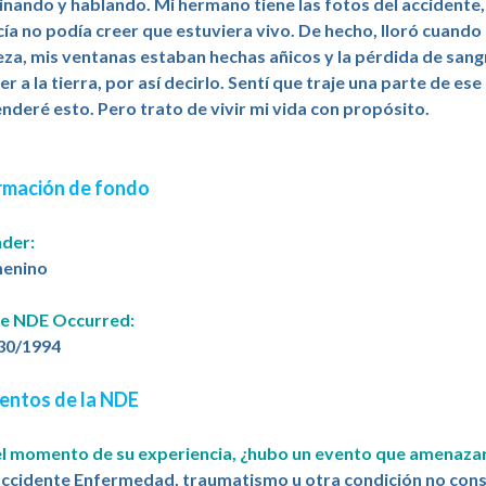
nando y hablando. Mi hermano tiene las fotos del accidente, 
cía no podía creer que estuviera vivo. De hecho, lloró cuand
za, mis ventanas estaban hechas añicos y la pérdida de sa
er a la tierra, por así decirlo. Sentí que traje una parte de 
nderé esto. Pero trato de vivir mi vida con propósito.
rmación de fondo
der:
enino
e NDE Occurred:
30/1994
entos de la NDE
el momento de su experiencia, ¿hubo un evento que amenazar
 accidente Enfermedad, traumatismo u otra condición no con