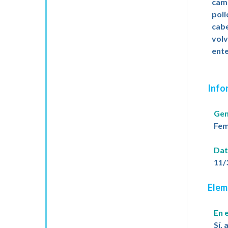
cami
poli
cabe
volv
ente
Info
Gen
Fem
Dat
11/
Elem
En 
Sí,