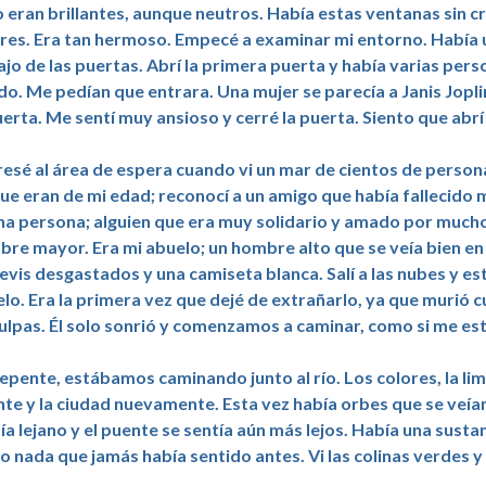
 eran brillantes, aunque neutros. Había estas ventanas sin c
res. Era tan hermoso. Empecé a examinar mi entorno. Había un
jo de las puertas. Abrí la primera puerta y había varias pe
do. Me pedían que entrara. Una mujer se parecía a Janis Jopli
uerta. Me sentí muy ansioso y cerré la puerta. Siento que abrí
esé al área de espera cuando vi un mar de cientos de perso
ue eran de mi edad; reconocí a un amigo que había fallecido 
a persona; alguien que era muy solidario y amado por muchos.
re mayor. Era mi abuelo; un hombre alto que se veía bien en
evis desgastados y una camiseta blanca. Salí a las nubes y
lo. Era la primera vez que dejé de extrañarlo, ya que murió 
ulpas. Él solo sonrió y comenzamos a caminar, como si me estu
epente, estábamos caminando junto al río. Los colores, la limp
te y la ciudad nuevamente. Esta vez había orbes que se veía
ía lejano y el puente se sentía aún más lejos. Había una sustan
 nada que jamás había sentido antes. Vi las colinas verdes y