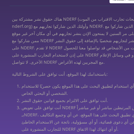
هناك حقوق نشر مشتركة بين NDERF (مؤسسة أبحاث تجارب الاقتراب من الموت،
nderf.org) وأولئك الذين شاركوا تجاربهم مع NDERF. العديد من الذين شاركوا مع NDERF
ى مر السنين لا يمنحون الإذن بنشر تجاربهم في أي مكان آخر غير موقع NDERF. آخرون
ممن شاركوا مع NDERF قد حفظوا حقوق النشر لتجاربهم شخصيًا بالإضافة إلى حقوق النشر
على NDERF. لا تقدم NDERF نصائح قانونية. المئات من الأشخاص قد تواصلوا معنا للحصول
على إذن لاستخدام التجارب المنشورة على NDERF لكتبهم الخاصة أو في وسائل الإعلام
الأخرى. لا تتواصل NDERF مع المجربين لهذه الأغراض.
باستخدامك لهذا الموقع، أنت توافق على الشروط التالية:
ي استخدام لتطبيق البحث على هذا الموقع يكون حصريًا للاستخدام
الشخصي أو البحثي الخاص.
أنت توافق على الالتزام بجميع قوانين حقوق النشر.
أنت توافق على تعويض NDERF وجميع الأشخاص المرتبطين مباشر أو غير مباشراً
بـNDERF، بما في ذلك مطوري تطبيق البحث على هذا الموقع، عن أي وجميع التكاليف
عن أي دعوى قضائية، أو أي مسؤولية، ناتجة عن الاستخدام الخاطئ
للتجارب المنشورة على NDERF أو أي انتهاك لهذا الاتفاق.