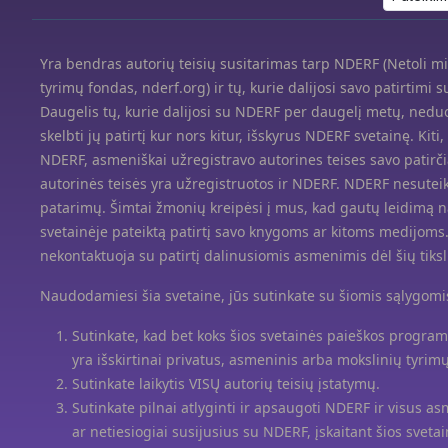
Yra bendras autorių teisių susitarimas tarp NDERF (Netoli mir
tyrimų fondas, nderf.org) ir tų, kurie dalijosi savo patirtimi 
Daugelis tų, kurie dalijosi su NDERF per daugelį metų, nedu
skelbti jų patirtį kur nors kitur, išskyrus NDERF svetainę. Kiti,
NDERF, asmeniškai užregistravo autorines teises savo patirči
autorinės teisės yra užregistruotos ir NDERF. NDERF nesuteik
patarimų. Šimtai žmonių kreipėsi į mus, kad gautų leidimą 
svetainėje pateiktą patirtį savo knygoms ar kitoms medijom
nekontaktuoja su patirtį dalinusiomis asmenimis dėl šių tiksl
Naudodamiesi šia svetaine, jūs sutinkate su šiomis sąlygomi
Sutinkate, kad bet koks šios svetainės paieškos progr
yra išskirtinai privatus, asmeninis arba mokslinių tyri
Sutinkate laikytis VISŲ autorių teisių įstatymų.
Sutinkate pilnai atlyginti ir apsaugoti NDERF ir visus asm
ar netiesiogiai susijusius su NDERF, įskaitant šios sveta