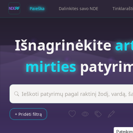
Paieška
Dalinkitės savo NDE
Tinklarašt
Išnagrinėkite
ar
mirties
patyri
+ Pridėti filtrą