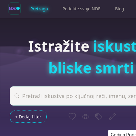
Pretraga
Podelite svoje NDE
Blog
Istražite
iskus
bliske smrti
+ Dodaj filter