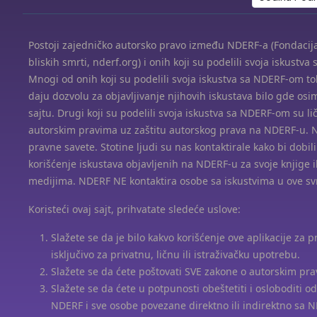
Postoji zajedničko autorsko pravo između NDERF-a (Fondacija
bliskih smrti, nderf.org) i onih koji su podelili svoja iskustv
Mnogi od onih koji su podelili svoja iskustva sa NDERF-om 
daju dozvolu za objavljivanje njihovih iskustava bilo gde os
sajtu. Drugi koji su podelili svoja iskustva sa NDERF-om su li
autorskim pravima uz zaštitu autorskog prava na NDERF-u. 
pravne savete. Stotine ljudi su nas kontaktirale kako bi dobil
korišćenje iskustava objavljenih na NDERF-u za svoje knjige i
medijima. NDERF NE kontaktira osobe sa iskustvima u ove sv
Koristeći ovaj sajt, prihvatate sledeće uslove:
Slažete se da je bilo kakvo korišćenje ove aplikacije za p
isključivo za privatnu, ličnu ili istraživačku upotrebu.
Slažete se da ćete poštovati SVE zakone o autorskim pra
Slažete se da ćete u potpunosti obeštetiti i osloboditi o
NDERF i sve osobe povezane direktno ili indirektno sa 