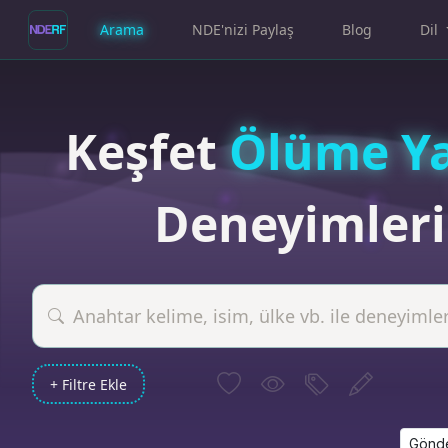
Arama
NDE'nizi Paylaş
Blog
Dil
Keşfet
Ölüme Y
Deneyimleri
+ Filtre Ekle